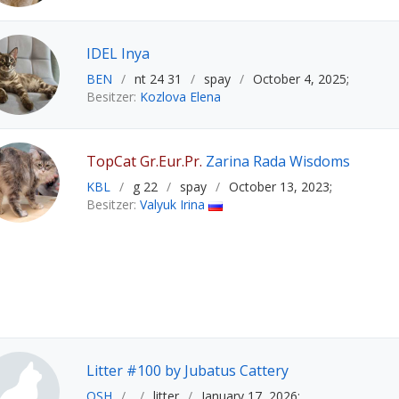
IDEL Inya
BEN
/
nt 24 31
/
spay
/
October 4, 2025;
Besitzer:
Kozlova Elena
TopCat Gr.Eur.Pr.
Zarina Rada Wisdoms
KBL
/
g 22
/
spay
/
October 13, 2023;
Besitzer:
Valyuk Irina
Litter #100 by Jubatus Cattery
OSH
/
/
litter
/
January 17, 2026;