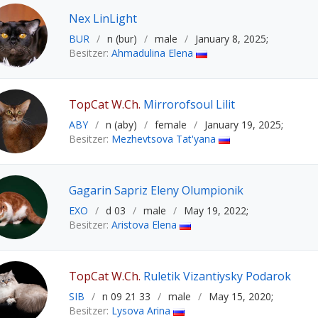
Nex LinLight
BUR
/
n (bur)
/
male
/
January 8, 2025;
Besitzer:
Ahmadulina Elena
TopCat W.Ch.
Mirrorofsoul Lilit
ABY
/
n (aby)
/
female
/
January 19, 2025;
Besitzer:
Mezhevtsova Tat'yana
Gagarin Sapriz Eleny Olumpionik
EXO
/
d 03
/
male
/
May 19, 2022;
Besitzer:
Aristova Elena
TopCat W.Ch.
Ruletik Vizantiysky Podarok
SIB
/
n 09 21 33
/
male
/
May 15, 2020;
Besitzer:
Lysova Arina