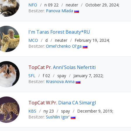
NFO
/
n 09 22
/
neuter
/
October 29, 2024;
Besitzer:
Panova Mlada
I'm Taras Forest Beauty*RU
MCO
/
d
/
neuter
/
February 19, 2024;
Besitzer:
Omel'chenko Ol'ga
TopCat Pr.
Anni'Solas Nefertiti
SFL
/
f 02
/
spay
/
January 7, 2022;
Besitzer:
Krasnova Anna
TopCat W.Pr.
Diana CA Simargl
KBS
/
ny 23
/
spay
/
December 9, 2019;
Besitzer:
Sushilin Igor'