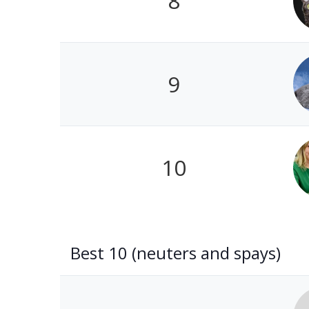
8
9
10
Best 10 (neuters and spays)