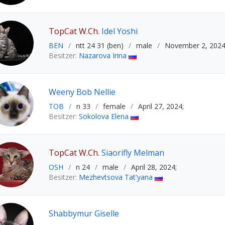
TopCat W.Ch.
Idel Yoshi
BEN
/
ntt 24 31 (ben)
/
male
/
November 2, 2024
Besitzer:
Nazarova Irina
Weeny Bob Nellie
TOB
/
n 33
/
female
/
April 27, 2024;
Besitzer:
Sokolova Elena
TopCat W.Ch.
Siaorifly Melman
OSH
/
n 24
/
male
/
April 28, 2024;
Besitzer:
Mezhevtsova Tat'yana
Shabbymur Giselle