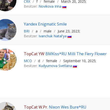
CRX
/
f
/
female
/
March 20, 2025;
Besitzer:
Novikova Irina
Yandex Enigmatic Smile
BRI
/
a
/
male
/
June 23, 2023;
Besitzer:
Ivanchuk Natal'ya
TopCat YW
BMKiss*RU Milli The Fiery Flower
MCO
/
d
/
female
/
September 10, 2025;
Besitzer:
Kudyumova Svetlana
TopCat W.Pr.
Nixon Wes Bure*RU