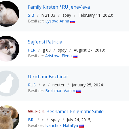
Family Kirsten *RU Jenev'eva
SIB
/
n 21 33
/
spay
/
February 11, 2023;
Besitzer:
Lysova Arina
Sajfensi Patricia
PER
/
g 03
/
spay
/
August 27, 2019;
Besitzer:
Aristova Elena
Ulrich mr.Bezhinar
RUS
/
a
/
neuter
/
January 25, 2024;
Besitzer:
Bezhinar' Vadim
WCF Ch.
Beshamel' Enigmatic Smile
BRI
/
c
/
spay
/
July 24, 2015;
Besitzer:
Ivanchuk Natal'ya