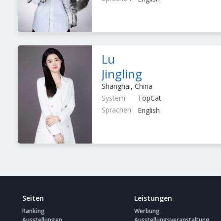
Lu
Jingling
Shanghai, China
System:
TopCat
Sprachen:
English
Seiten
Leistungen
Ranking
Werbung
Ausstellungen
Ausstellungsveranstaltung