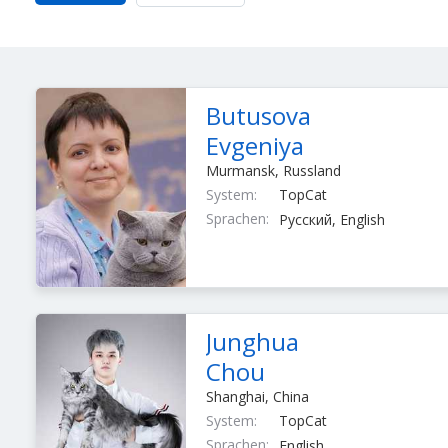
Butusova
Evgeniya
Murmansk, Russland
System:
TopCat
Sprachen:
Русский, English
Junghua
Chou
Shanghai, China
System:
TopCat
Sprachen:
English