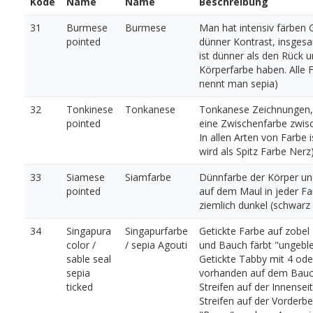
Kode
Name
Name
Beschreibung
31
Burmese
Burmese
Man hat intensiv färben
pointed
dünner Kontrast, insgesa
ist dünner als den Rück 
Körperfarbe haben. Alle 
nennt man sepia)
32
Tonkinese
Tonkanese
Tonkanese Zeichnungen, 
pointed
eine Zwischenfarbe zwis
In allen Arten von Farbe
wird als Spitz Farbe Ner
33
Siamese
Siamfarbe
Dünnfarbe der Körper un
pointed
auf dem Maul in jeder F
ziemlich dunkel (schwarz 
34
Singapura
Singapurfarbe
Getickte Farbe auf zobel 
color /
/ sepia Agouti
und Bauch färbt "ungeble
sable seal
Getickte Tabby mit 4 ode
sepia
vorhanden auf dem Bauch)
ticked
Streifen auf der Innensei
Streifen auf der Vorderb