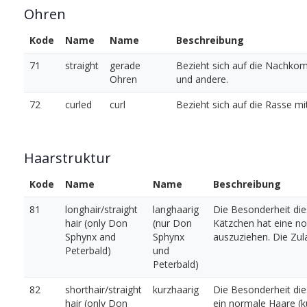
Ohren
Kode
Name
Name
Beschreibung
71
straight
gerade
Bezieht sich auf die Nachko
Ohren
und andere.
72
curled
curl
Bezieht sich auf die Rasse m
Haarstruktur
Kode
Name
Name
Beschreibung
81
longhair/straight
langhaarig
Die Besonderheit die
hair (only Don
(nur Don
Kätzchen hat eine no
Sphynx and
Sphynx
auszuziehen. Die Zula
Peterbald)
und
Peterbald)
82
shorthair/straight
kurzhaarig
Die Besonderheit die
hair (only Don
ein normale Haare (k