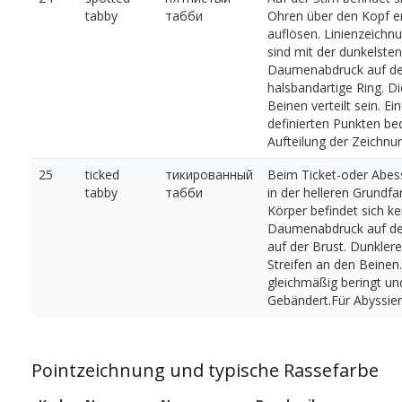
tabby
табби
Ohren über den Kopf er
auflösen. Linienzeich
sind mit der dunkelste
Daumenabdruck auf den
halsbandartige Ring. Di
Beinen verteilt sein. Ei
definierten Punkten be
Aufteilung der Zeichnu
25
ticked
тикированный
Beim Ticket-oder Abes
tabby
табби
in der helleren Grundfa
Körper befindet sich k
Daumenabdruck auf den
auf der Brust. Dunklere
Streifen an den Beinen.
gleichmäßig beringt und
Gebändert.Für Abyssien
Pointzeichnung und typische Rassefarbe