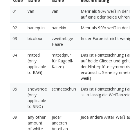
Kode
Name
Name
Beschreibung
01
van
van
Mehr als 90% weiß in der 
auf eine oder beide Ohre
02
harlequin
harlekin
Mehr als 90% weiß in der 
03
bicolour
zweifarbige
In der Farbe ist nicht wen
Haare
04
mitted
mitted(nur
Das ist Pointzeichnung Fa
(only
für Ragdoll-
auf beide Glieder und geht
applicable
Katze)
der Hinterpföte symmetris
to RAG)
erwünscht. Seine symmetri
weiß)
05
snowshoe
schneeschuh
Das ist Pointzeichnung Fa
(only
ist zulässig die Weißabze
applicable
to SNO)
09
any other
jeder
Jede andere Anteil Weiß 
amount
anderen
of white
Anteil an