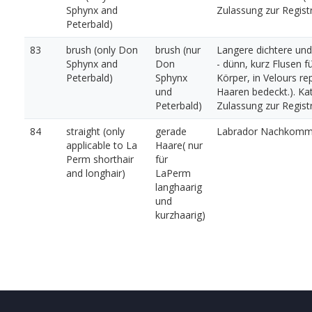
Sphynx and
Zulassung zur Registr
Peterbald)
83
brush (only Don
brush (nur
Langere dichtere und 
Sphynx and
Don
- dünn, kurz Flusen f
Peterbald)
Sphynx
Körper, in Velours r
und
Haaren bedeckt.). Ka
Peterbald)
Zulassung zur Registr
84
straight (only
gerade
Labrador Nachkomme
applicable to La
Haare( nur
Perm shorthair
für
and longhair)
LaPerm
langhaarig
und
kurzhaarig)