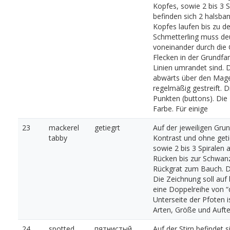
Kopfes, sowie 2 bis 3
befinden sich 2 halsban
Kopfes laufen bis zu d
Schmetterling muss deut
voneinander durch die 
Flecken in der Grundfa
Linien umrandet sind. D
abwärts über den Magen
regelmäßig gestreift. D
Punkten (buttons). Die 
Farbe. Für einige
23
mackerel
getiegrt
Auf der jeweiligen Grun
tabby
Kontrast und ohne getic
sowie 2 bis 3 Spiralen
Rücken bis zur Schwanzs
Rückgrat zum Bauch. Di
Die Zeichnung soll auf 
eine Doppelreihe von “
Unterseite der Pfoten i
Arten, Größe und Aufte
24
spotted
пятнистый
Auf der Stirn befindet