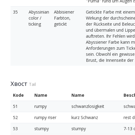
"Puma" rund um Augen ist
35
Abyssinian
Abbisiener
Getickte Farbe mit einem
color /
Farbton,
Wirkung der durchscheine
ticking
getickt
der Rückseite und Beleuc
und übermalen und Lippe
auftreten. Ihr Fehlen wir
Abyssiener Farbe kann mit
Anforderungen zum Ticken 
sein. Obwohl ein gewisses
Brust, die Innenseite der
Хвост
Tail
Kode
Name
Name
Besc
51
rumpy
schwanzlosigkeit
schwa
52
rumpy riser
kurz Schwanz
rest 
53
stumpy
stumpy
7-13 