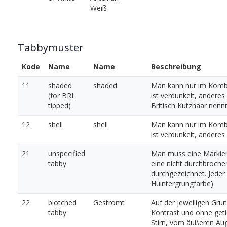
Weiß
Tabbymuster
Kode
Name
Name
Beschreibung
11
shaded
shaded
Man kann nur im Kombin
(for BRI:
ist verdunkelt, anderes 
tipped)
Britisch Kutzhaar nenn
12
shell
shell
Man kann nur im Kombin
ist verdunkelt, anderes 
21
unspecified
Man muss eine Markieru
tabby
eine nicht durchbroche
durchgezeichnet. Jeder
Huintergrungfarbe)
22
blotched
Gestromt
Auf der jeweiligen Grun
tabby
Kontrast und ohne getic
Stirn, vom äußeren Auge