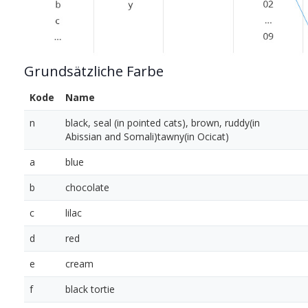
Grundsätzliche Farbe
Kode
Name
n
black, seal (in pointed cats), brown, ruddy(in
Abissian and Somali)tawny(in Ocicat)
a
blue
b
chocolate
c
lilac
d
red
e
cream
f
black tortie