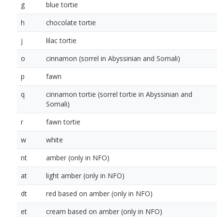
g
blue tortie
h
chocolate tortie
j
lilac tortie
o
cinnamon (sorrel in Abyssinian and Somali)
p
fawn
q
cinnamon tortie (sorrel tortie in Abyssinian and
Somali)
r
fawn tortie
w
white
nt
amber (only in NFO)
at
light amber (only in NFO)
dt
red based on amber (only in NFO)
et
cream based on amber (only in NFO)