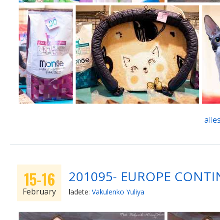
alle
201095- EUROPE CONTIN
15-16
February
ladete:
Vakulenko Yuliya