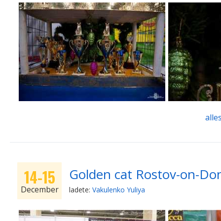
alle
Golden cat Rostov-on-Do
14-15
December
ladete:
Vakulenko Yuliya