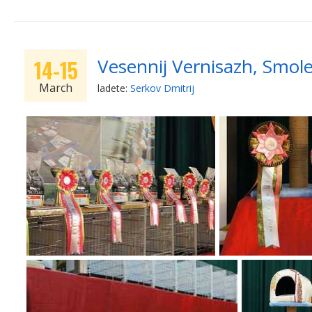
Vesennij Vernisazh, Smol
14-15
March
ladete:
Serkov Dmitrij