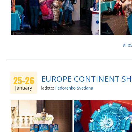
alle
EUROPE CONTINENT SHOW
25-26
January
ladete:
Fedorenko Svetlana