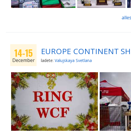
alle
EUROPE CONTINENT SHOW
14-15
December
ladete:
Valujskaya Svetlana