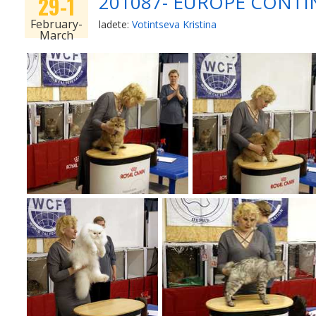
201087- EUROPE CONTI
29-1
February-
ladete:
Votintseva Kristina
March