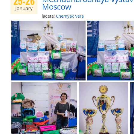
25-26
Moscow
January
ladete:
Chernyak Vera